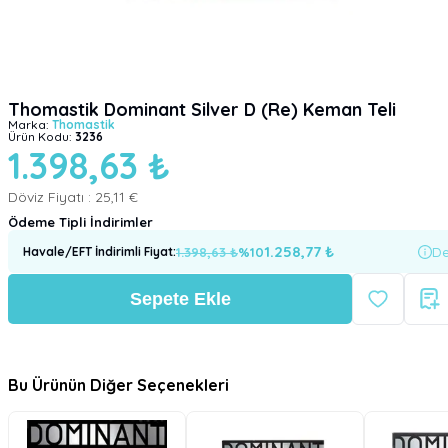
Thomastik Dominant Silver D (Re) Keman Teli
Marka:
Thomastik
Ürün Kodu:
3236
1.398,63 ₺
Döviz Fiyatı :
25,11 €
Ödeme Tipli İndirimler
1.258,77
₺
1.398,63
₺
%
10
De
Havale/EFT İndirimli Fiyat
:
Sepete Ekle
Bu Ürünün Diğer Seçenekleri