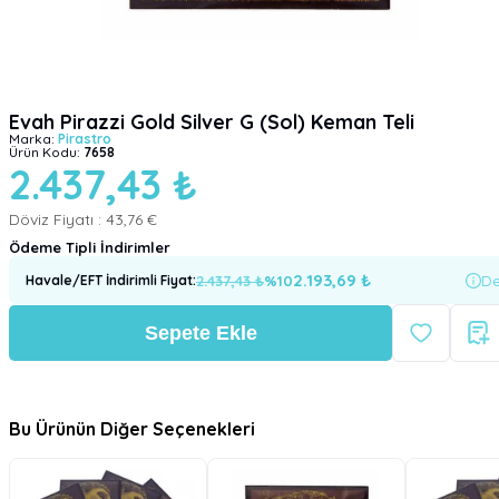
Evah Pirazzi Gold Silver G (Sol) Keman Teli
Marka:
Pirastro
Ürün Kodu:
7658
2.437,43 ₺
Döviz Fiyatı :
43,76 €
Ödeme Tipli İndirimler
2.193,69
₺
2.437,43
₺
%
10
De
Havale/EFT İndirimli Fiyat
:
Sepete Ekle
Bu Ürünün Diğer Seçenekleri