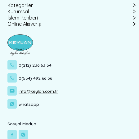
Kategoriler
Kurumsal
İşlem Rehberi
Online Alışveriş
0(212) 236 63 54
0(554) 492 66 36
info@keylan.com.tr
whatsapp
Sosyal Medya