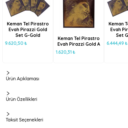
Keman Tel Pirastro
Keman Te
Evah Pirazzi Gold
Evah Pi
Set G-Gold
Set G
Keman Tel Pirastro
9.620,50 ₺
6.444,49 ₺
Evah Pirazzi Gold A
1.620,31 ₺
Ürün Açıklaması
Ürün Özellikleri
Taksit Seçenekleri