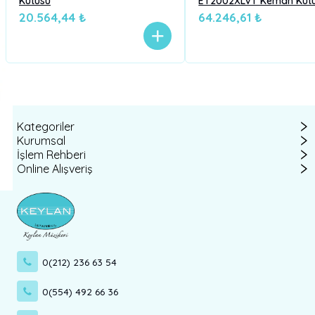
Kutusu
ET2002XLVT Keman Kut
20.564,44 ₺
64.246,61 ₺
Kategoriler
Kurumsal
İşlem Rehberi
Online Alışveriş
0(212) 236 63 54
0(554) 492 66 36