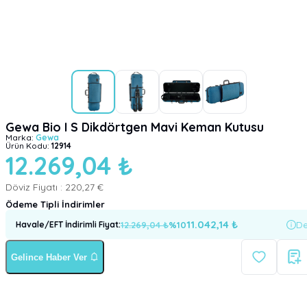
Gewa Bio I S Dikdörtgen Mavi Keman Kutusu
Marka:
Gewa
Ürün Kodu:
12914
12.269,04 ₺
Döviz Fiyatı :
220,27 €
Ödeme Tipli İndirimler
11.042,14
₺
12.269,04
₺
%
10
De
Havale/EFT İndirimli Fiyat
:
Gelince Haber Ver