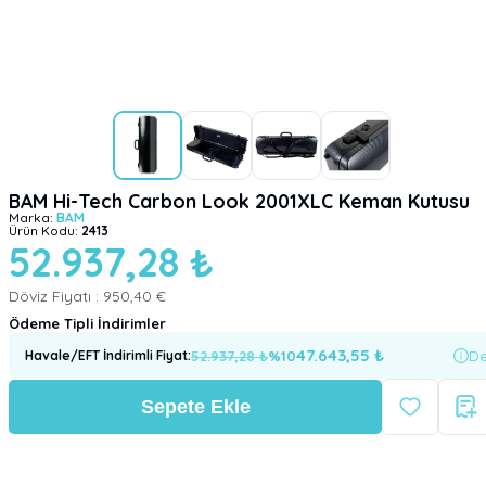
BAM Hi-Tech Carbon Look 2001XLC Keman Kutusu
Marka:
BAM
Ürün Kodu:
2413
52.937,28 ₺
Döviz Fiyatı :
950,40 €
Ödeme Tipli İndirimler
47.643,55
₺
52.937,28
₺
%
10
De
Havale/EFT İndirimli Fiyat
:
Sepete Ekle