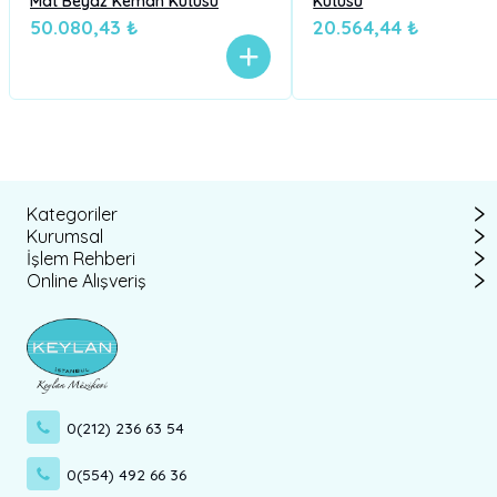
Mat Beyaz Keman Kutusu
Kutusu
50.080,43 ₺
20.564,44 ₺
Kategoriler
Kurumsal
İşlem Rehberi
Online Alışveriş
0(212) 236 63 54
0(554) 492 66 36