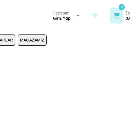
0
Hesabım
Se
Giriş Yap
0,
ARLAR
MAĞAZAMIZ