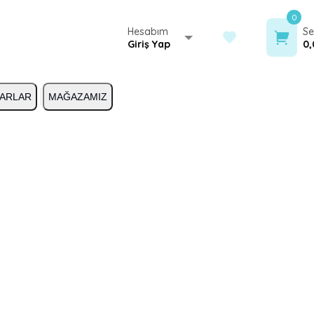
0
Hesabım
Se
Giriş Yap
0,
ARLAR
MAĞAZAMIZ