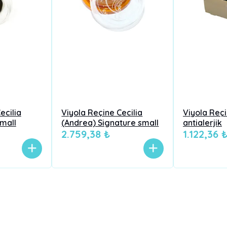
ecilia
Viyola Reçine Cecilia
Viyola Reç
small
(Andrea) Signature small
antialerjik
2.759,38 ₺
1.122,36 