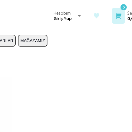
0
Hesabım
Se
Giriş Yap
0,
ARLAR
MAĞAZAMIZ