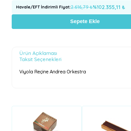
2.355,11
₺
2.616,79
₺
%
10
Havale/EFT İndirimli Fiyat
:
Sepete Ekle
Ürün Açıklaması
Taksit Seçenekleri
Viyola Reçine Andrea Orkestra