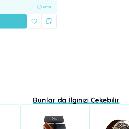
Detay
Bunlar da İlginizi Çekebilir