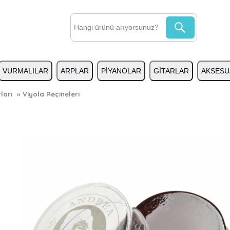
VURMALILAR
ARPLAR
PİYANOLAR
GİTARLAR
AKSESU
ları
»
Viyola Reçineleri