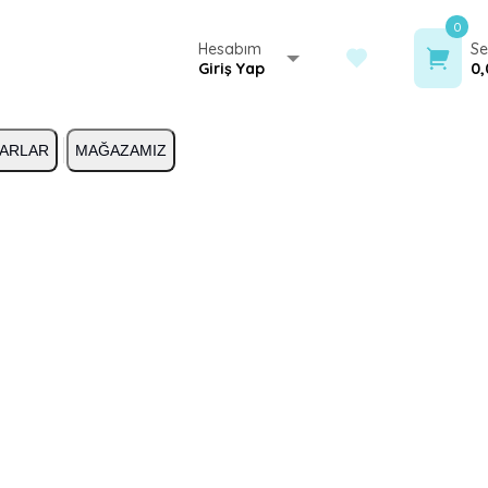
0
Hesabım
Se
Giriş Yap
0,
ARLAR
MAĞAZAMIZ