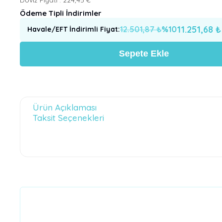
Ödeme Tipli İndirimler
11.251,68
₺
12.501,87
₺
%
10
Havale/EFT İndirimli Fiyat
:
Sepete Ekle
Ürün Açıklaması
Taksit Seçenekleri