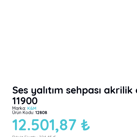
Ses yalıtım sehpası akrili
11900
Marka:
K&M
Ürün Kodu:
12808
12.501,87 ₺
Döviz Fiyatı :
224,45 €