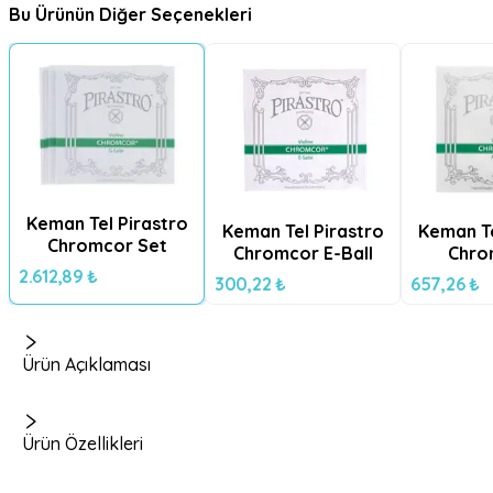
Bu Ürünün Diğer Seçenekleri
Keman Tel Pirastro
Keman Tel Pirastro
Keman Te
Chromcor Set
Chromcor E-Ball
Chro
2.612,89 ₺
300,22 ₺
657,26 ₺
Ürün Açıklaması
Ürün Özellikleri