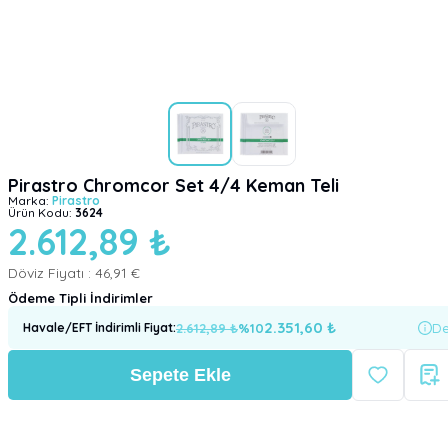
Pirastro Chromcor Set 4/4 Keman Teli
Marka:
Pirastro
Ürün Kodu:
3624
2.612,89 ₺
Döviz Fiyatı :
46,91 €
Ödeme Tipli İndirimler
2.351,60
₺
2.612,89
₺
%
10
De
Havale/EFT İndirimli Fiyat
:
Sepete Ekle