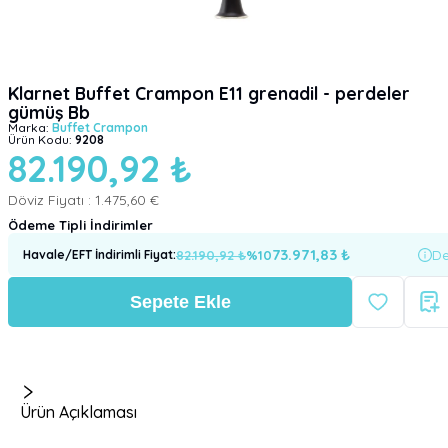
Klarnet Buffet Crampon E11 grenadil - perdeler
gümüş Bb
Marka:
Buffet Crampon
Ürün Kodu:
9208
82.190,92 ₺
Döviz Fiyatı :
1.475,60 €
Ödeme Tipli İndirimler
73.971,83
₺
82.190,92
₺
%
10
De
Havale/EFT İndirimli Fiyat
:
Sepete Ekle
Ürün Açıklaması