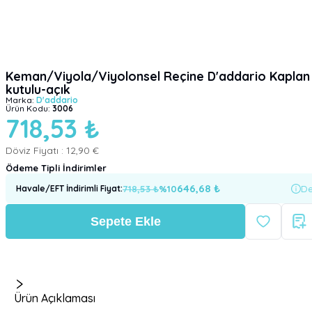
Keman/Viyola/Viyolonsel Reçine D'addario Kaplan
kutulu-açık
Marka:
D'addario
Ürün Kodu:
3006
718,53 ₺
Döviz Fiyatı :
12,90 €
Ödeme Tipli İndirimler
646,68
₺
718,53
₺
%
10
De
Havale/EFT İndirimli Fiyat
:
Sepete Ekle
Ürün Açıklaması