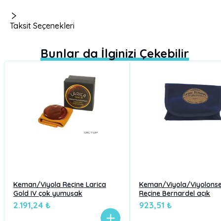
Taksit Seçenekleri
Bunlar da İlginizi Çekebilir
Keman/Viyola Reçine Larica
Keman/Viyola/Viyolonse
Gold IV çok yumuşak
Reçine Bernardel açık
2.191,24 ₺
923,51 ₺