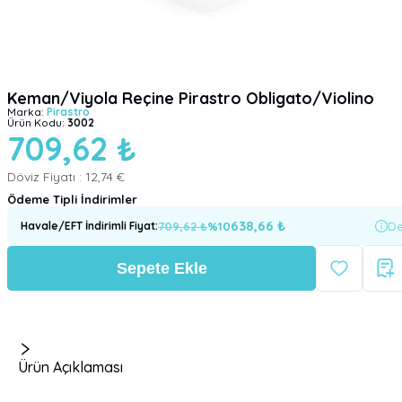
Keman/Viyola Reçine Pirastro Obligato/Violino
Marka:
Pirastro
Ürün Kodu:
3002
709,62 ₺
Döviz Fiyatı :
12,74 €
Ödeme Tipli İndirimler
638,66
₺
709,62
₺
%
10
De
Havale/EFT İndirimli Fiyat
:
Sepete Ekle
Ürün Açıklaması