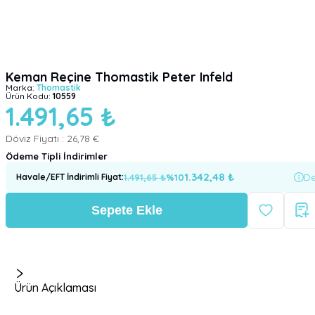
Keman Reçine Thomastik Peter Infeld
Marka:
Thomastik
Ürün Kodu:
10559
1.491,65 ₺
Döviz Fiyatı :
26,78 €
Ödeme Tipli İndirimler
1.342,48
₺
1.491,65
₺
%
10
De
Havale/EFT İndirimli Fiyat
:
Sepete Ekle
Ürün Açıklaması