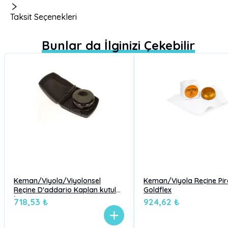
Taksit Seçenekleri
Bunlar da İlginizi Çekebilir
Keman/Viyola/Viyolonsel
Keman/Viyola Reçine Pir
Reçine D'addario Kaplan kutulu-
Goldflex
koyu
718,53 ₺
924,62 ₺