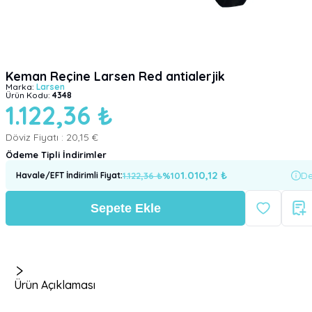
Keman Reçine Larsen Red antialerjik
Marka:
Larsen
Ürün Kodu:
4348
1.122,36 ₺
Döviz Fiyatı :
20,15 €
Ödeme Tipli İndirimler
1.010,12
₺
1.122,36
₺
%
10
De
Havale/EFT İndirimli Fiyat
:
Sepete Ekle
Ürün Açıklaması