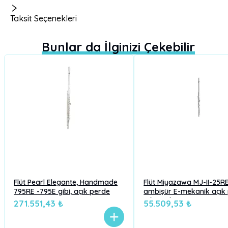
Taksit Seçenekleri
Bunlar da İlginizi Çekebilir
Flüt Pearl Elegante, Handmade
Flüt Miyazawa MJ-II-25
795RE -795E gibi, açık perde
ambişür E-mekanik açık
C kuyruk
271.551,43 ₺
55.509,53 ₺