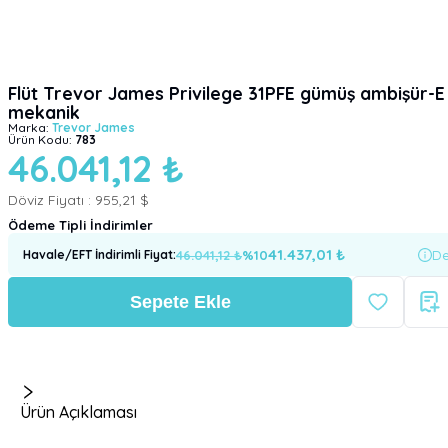
Flüt Trevor James Privilege 31PFE gümüş ambişür-E
mekanik
Marka:
Trevor James
Ürün Kodu:
783
46.041,12 ₺
Döviz Fiyatı :
955,21 $
Ödeme Tipli İndirimler
41.437,01
₺
46.041,12
₺
%
10
De
Havale/EFT İndirimli Fiyat
:
Sepete Ekle
Ürün Açıklaması