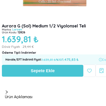
Aurora G (Sol) Medium 1/2 Viyolonsel Teli
Marka:
Larsen
Ürün Kodu:
12826
1.639,81 ₺
Döviz Fiyatı :
29,44 €
Ödeme Tipli İndirimler
1.475,83
₺
1.639,81
₺
%
10
De
Havale/EFT İndirimli Fiyat
:
Sepete Ekle
Ürün Açıklaması