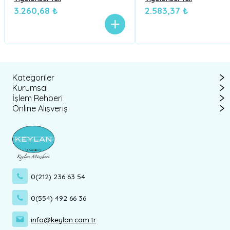
3.260,68 ₺
2.583,37 ₺
Kategoriler
Kurumsal
İşlem Rehberi
Online Alışveriş
0(212) 236 63 54
0(554) 492 66 36
info@keylan.com.tr